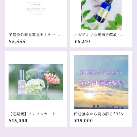
子宮推命表星裏星セミナー オ
ネガティブな感情を解放しあ
ンデマンド配信
なた自身を整える解放ブレン
¥5,555
¥6,240
ド
【定期便】アムノスカードタ
四柱推命から読み解く2026年
ロット定期便
開運鑑定
¥15,000
¥15,000