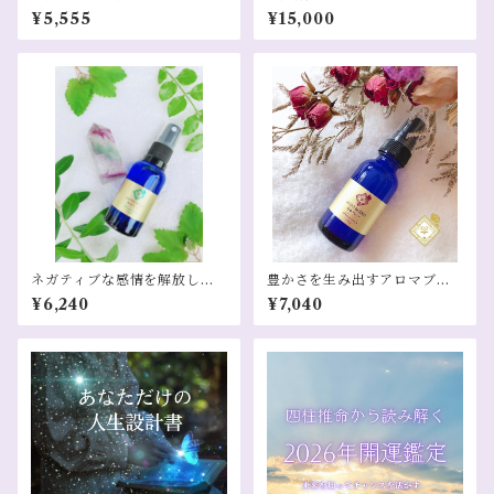
ンデマンド配信
ロット定期便
¥5,555
¥15,000
ネガティブな感情を解放しあ
豊かさを生み出すアロマブレ
なた自身を整える解放ブレン
ントスプレー 豊穣ブレンド
¥6,240
¥7,040
ド