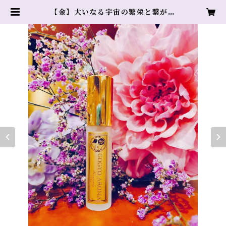
【金】大いなる宇宙の繁栄と繋がる
五行アロマ（庚、辛） | Heavenly