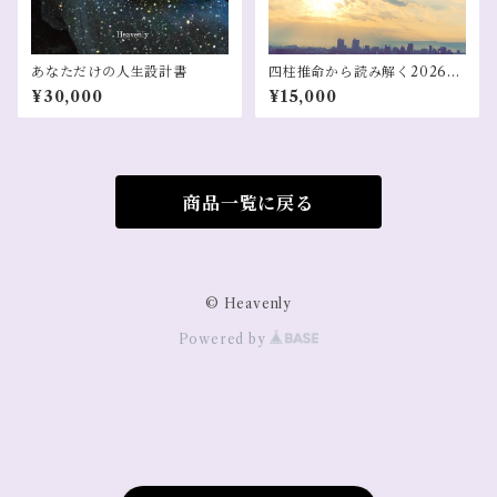
あなただけの人生設計書
四柱推命から読み解く2026年
開運鑑定
¥30,000
¥15,000
商品一覧に戻る
© Heavenly
Powered by