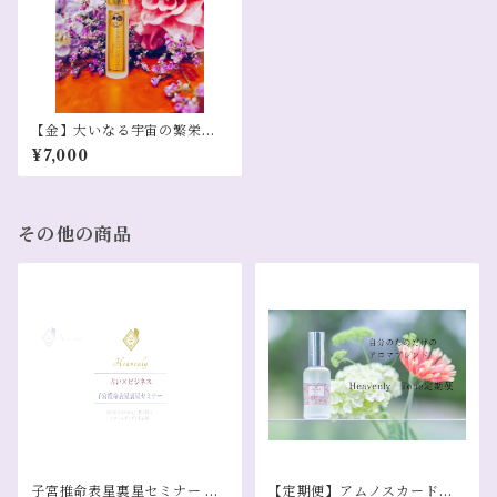
【金】大いなる宇宙の繁栄と
繋がる五行アロマ（庚、辛）
¥7,000
その他の商品
子宮推命表星裏星セミナー オ
【定期便】アムノスカードタ