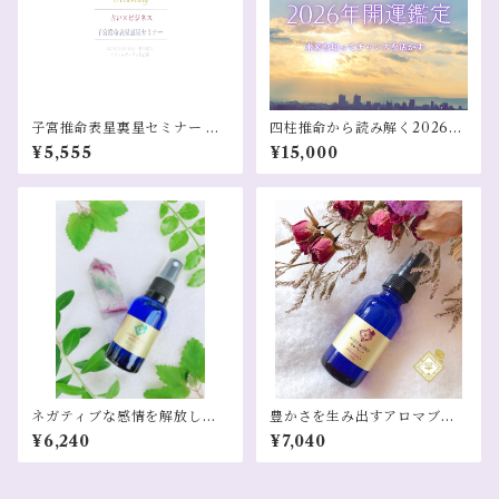
子宮推命表星裏星セミナー オ
四柱推命から読み解く2026年
ンデマンド配信
開運鑑定
¥5,555
¥15,000
ネガティブな感情を解放しあ
豊かさを生み出すアロマブレ
なた自身を整える解放ブレン
ントスプレー 豊穣ブレンド
¥6,240
¥7,040
ド